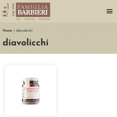
Home
»
diavolicchi
diavolicchi