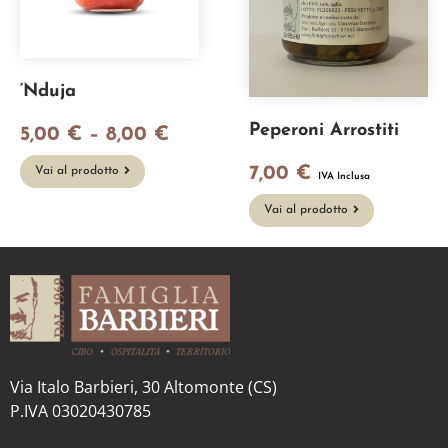
‘Nduja
Peperoni Arrostiti
5,00
€
–
8,00
€
7,00
€
Vai al prodotto
IVA Inclusa
Vai al prodotto
Via Italo Barbieri, 30 Altomonte (CS)
P.IVA 03020430785