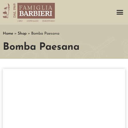
Home
»
Shop
»
Bomba Paesana
Bomba Paesana